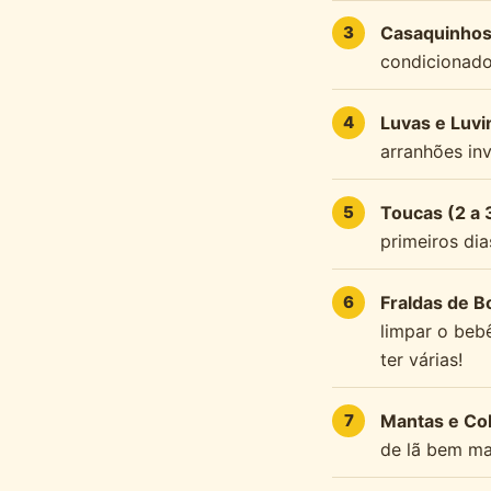
Casaquinhos,
condicionado.
Luvas e Luvi
arranhões in
Toucas (2 a 
primeiros di
Fraldas de B
limpar o beb
ter várias!
Mantas e Cob
de lã bem ma