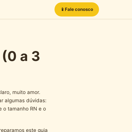
📱
Fale conosco
(0 a 3
laro, muito amor.
ar algumas dúvidas:
re o tamanho RN e o
reparamos este guia