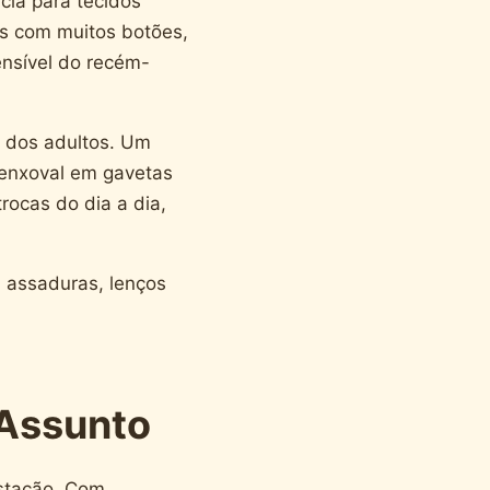
ncia para tecidos
as com muitos botões,
ensível do recém-
 dos adultos. Um
 enxoval em gavetas
trocas do dia a dia,
 assaduras, lenços
Assunto
stação. Com